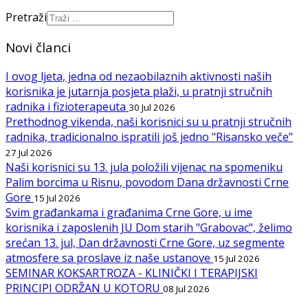
Pretraži
Novi članci
I ovog ljeta, jedna od nezaobilaznih aktivnosti naših
korisnika je jutarnja posjeta plaži, u pratnji stručnih
radnika i fizioterapeuta
30 Jul 2026
Prethodnog vikenda, naši korisnici su u pratnji stručnih
radnika, tradicionalno ispratili još jedno "Risansko veče"
27 Jul 2026
Naši korisnici su 13. jula položili vijenac na spomeniku
Palim borcima u Risnu, povodom Dana državnosti Crne
Gore
15 Jul 2026
Svim građankama i građanima Crne Gore, u ime
korisnika i zaposlenih JU Dom starih "Grabovac", želimo
srećan 13. jul, Dan državnosti Crne Gore, uz segmente
atmosfere sa proslave iz naše ustanove
15 Jul 2026
SEMINAR KOKSARTROZA - KLINIČKI I TERAPIJSKI
PRINCIPI ODRŽAN U KOTORU
08 Jul 2026