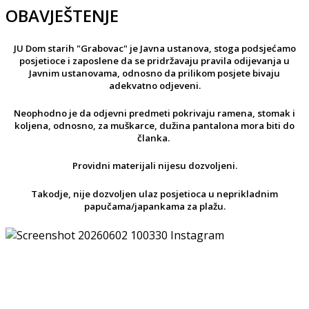
OBAVJEŠTENJE
JU Dom starih "Grabovac" je Javna ustanova, stoga podsjećamo
posjetioce i zaposlene da se pridržavaju pravila odijevanja u
Javnim ustanovama, odnosno da prilikom posjete bivaju
adekvatno odjeveni.
Neophodno je da odjevni predmeti pokrivaju ramena, stomak i
koljena, odnosno, za muškarce, dužina pantalona mora biti do
članka.
Providni materijali nijesu dozvoljeni.
Takodje, nije dozvoljen ulaz posjetioca u neprikladnim
papučama/japankama za plažu.