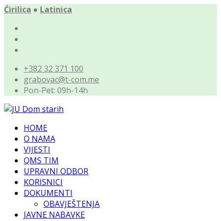
Ćirilica
●
Latinica
+382 32 371 100
grabovac@t-com.me
Pon-Pet: 09h-14h
HOME
O NAMA
VIJESTI
QMS TIM
UPRAVNI ODBOR
KORISNICI
DOKUMENTI
OBAVJEŠTENJA
JAVNE NABAVKE