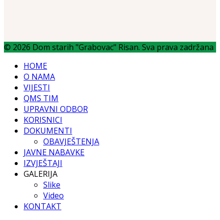
© 2026 Dom starih "Grabovac" Risan. Sva prava zadržana
HOME
O NAMA
VIJESTI
QMS TIM
UPRAVNI ODBOR
KORISNICI
DOKUMENTI
OBAVJEŠTENJA
JAVNE NABAVKE
IZVJEŠTAJI
GALERIJA
Slike
Video
KONTAKT