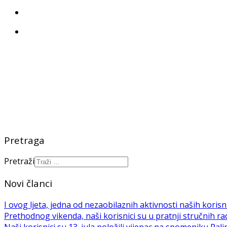
Pretraga
Pretraži
Novi članci
I ovog ljeta, jedna od nezaobilaznih aktivnosti naših korisni
Prethodnog vikenda, naši korisnici su u pratnji stručnih rad
Naši korisnici su 13. jula položili vijenac na spomeniku 