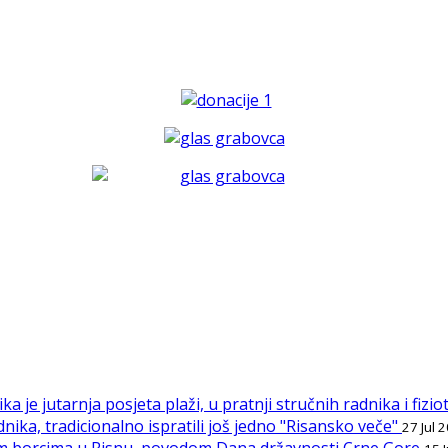
ka je jutarnja posjeta plaži, u pratnji stručnih radnika i fiz
nika, tradicionalno ispratili još jedno "Risansko veče"
27 Jul 
Palim borcima u Risnu, povodom Dana državnosti Crne Gore