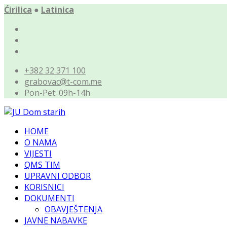
Ćirilica
●
Latinica
+382 32 371 100
grabovac@t-com.me
Pon-Pet: 09h-14h
HOME
O NAMA
VIJESTI
QMS TIM
UPRAVNI ODBOR
KORISNICI
DOKUMENTI
OBAVJEŠTENJA
JAVNE NABAVKE