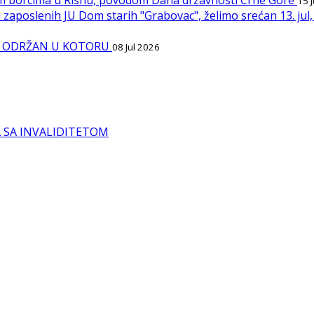
15 
 zaposlenih JU Dom starih "Grabovac", želimo srećan 13. ju
IPI ODRŽAN U KOTORU
08 Jul 2026
A SA INVALIDITETOM