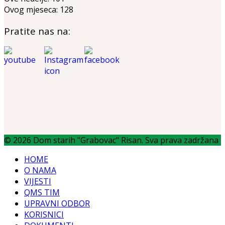
Ovog mjeseca:
128
Pratite nas na:
© 2026 Dom starih "Grabovac" Risan. Sva prava zadržana
HOME
O NAMA
VIJESTI
QMS TIM
UPRAVNI ODBOR
KORISNICI