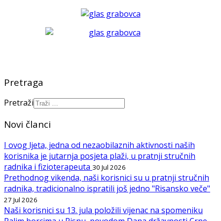
Pretraga
Pretraži
Novi članci
I ovog ljeta, jedna od nezaobilaznih aktivnosti naših
korisnika je jutarnja posjeta plaži, u pratnji stručnih
radnika i fizioterapeuta
30 Jul 2026
Prethodnog vikenda, naši korisnici su u pratnji stručnih
radnika, tradicionalno ispratili još jedno "Risansko veče"
27 Jul 2026
Naši korisnici su 13. jula položili vijenac na spomeniku
Palim borcima u Risnu, povodom Dana državnosti Crne