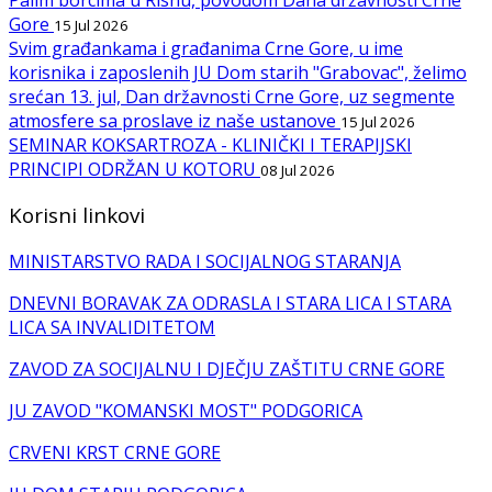
Gore
15 Jul 2026
Svim građankama i građanima Crne Gore, u ime
korisnika i zaposlenih JU Dom starih "Grabovac", želimo
srećan 13. jul, Dan državnosti Crne Gore, uz segmente
atmosfere sa proslave iz naše ustanove
15 Jul 2026
SEMINAR KOKSARTROZA - KLINIČKI I TERAPIJSKI
PRINCIPI ODRŽAN U KOTORU
08 Jul 2026
Korisni linkovi
MINISTARSTVO RADA I SOCIJALNOG STARANJA
DNEVNI BORAVAK ZA ODRASLA I STARA LICA I STARA
LICA SA INVALIDITETOM
ZAVOD ZA SOCIJALNU I DJEČJU ZAŠTITU CRNE GORE
JU ZAVOD "KOMANSKI MOST" PODGORICA
CRVENI KRST CRNE GORE