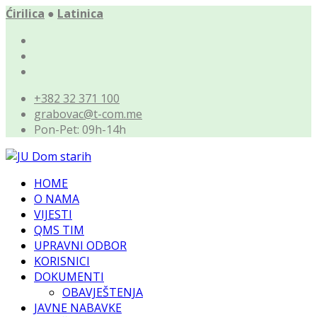
Ćirilica
●
Latinica
+382 32 371 100
grabovac@t-com.me
Pon-Pet: 09h-14h
HOME
O NAMA
VIJESTI
QMS TIM
UPRAVNI ODBOR
KORISNICI
DOKUMENTI
OBAVJEŠTENJA
JAVNE NABAVKE