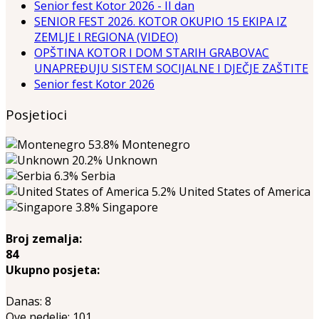
Senior fest Kotor 2026 - II dan
SENIOR FEST 2026. KOTOR OKUPIO 15 EKIPA IZ
ZEMLJE I REGIONA (VIDEO)
OPŠTINA KOTOR I DOM STARIH GRABOVAC
UNAPREĐUJU SISTEM SOCIJALNE I DJEČJE ZAŠTITE
Senior fest Kotor 2026
Posjetioci
53.8%
Montenegro
20.2%
Unknown
6.3%
Serbia
5.2%
United States of America
3.8%
Singapore
Broj zemalja:
84
Ukupno posjeta:
Danas:
8
Ove nedelje:
101