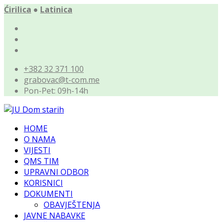
Ćirilica
●
Latinica
+382 32 371 100
grabovac@t-com.me
Pon-Pet: 09h-14h
HOME
O NAMA
VIJESTI
QMS TIM
UPRAVNI ODBOR
KORISNICI
DOKUMENTI
OBAVJEŠTENJA
JAVNE NABAVKE