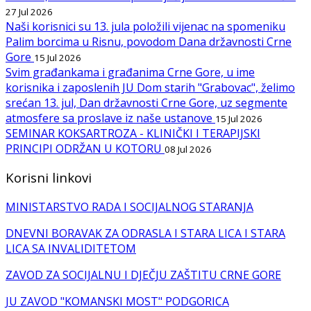
27 Jul 2026
Naši korisnici su 13. jula položili vijenac na spomeniku
Palim borcima u Risnu, povodom Dana državnosti Crne
Gore
15 Jul 2026
Svim građankama i građanima Crne Gore, u ime
korisnika i zaposlenih JU Dom starih "Grabovac", želimo
srećan 13. jul, Dan državnosti Crne Gore, uz segmente
atmosfere sa proslave iz naše ustanove
15 Jul 2026
SEMINAR KOKSARTROZA - KLINIČKI I TERAPIJSKI
PRINCIPI ODRŽAN U KOTORU
08 Jul 2026
Korisni linkovi
MINISTARSTVO RADA I SOCIJALNOG STARANJA
DNEVNI BORAVAK ZA ODRASLA I STARA LICA I STARA
LICA SA INVALIDITETOM
ZAVOD ZA SOCIJALNU I DJEČJU ZAŠTITU CRNE GORE
JU ZAVOD "KOMANSKI MOST" PODGORICA