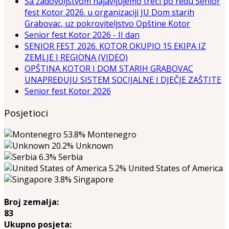
Sa zadovoljstvom najavljujemo treći po redu Senior
fest Kotor 2026. u organizaciji JU Dom starih
Grabovac, uz pokroviteljstvo Opštine Kotor
Senior fest Kotor 2026 - II dan
SENIOR FEST 2026. KOTOR OKUPIO 15 EKIPA IZ
ZEMLJE I REGIONA (VIDEO)
OPŠTINA KOTOR I DOM STARIH GRABOVAC
UNAPREĐUJU SISTEM SOCIJALNE I DJEČJE ZAŠTITE
Senior fest Kotor 2026
Posjetioci
53.8%
Montenegro
20.2%
Unknown
6.3%
Serbia
5.2%
United States of America
3.8%
Singapore
Broj zemalja:
83
Ukupno posjeta: