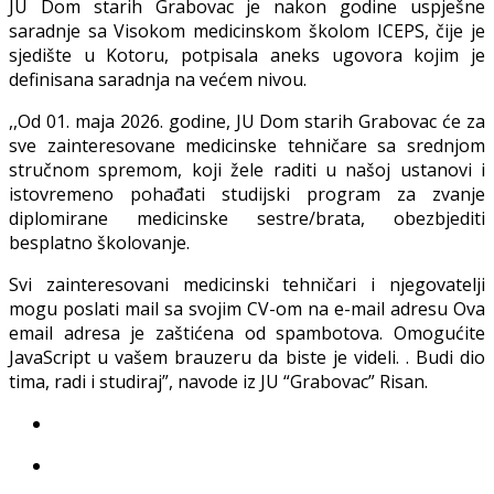
JU Dom starih Grabovac je nakon godine uspješne
saradnje sa Visokom medicinskom školom ICEPS, čije je
sjedište u Kotoru, potpisala aneks ugovora kojim je
definisana saradnja na većem nivou.
,,Od 01. maja 2026. godine, JU Dom starih Grabovac će za
sve zainteresovane medicinske tehničare sa srednjom
stručnom spremom, koji žele raditi u našoj ustanovi i
istovremeno pohađati studijski program za zvanje
diplomirane medicinske sestre/brata, obezbjediti
besplatno školovanje.
Svi zainteresovani medicinski tehničari i njegovatelji
mogu poslati mail sa svojim CV-om na e-mail adresu
Ova
email adresa je zaštićena od spambotova. Omogućite
JavaScript u vašem brauzeru da biste je videli.
. Budi dio
tima, radi i studiraj”, navode iz JU “Grabovac” Risan.