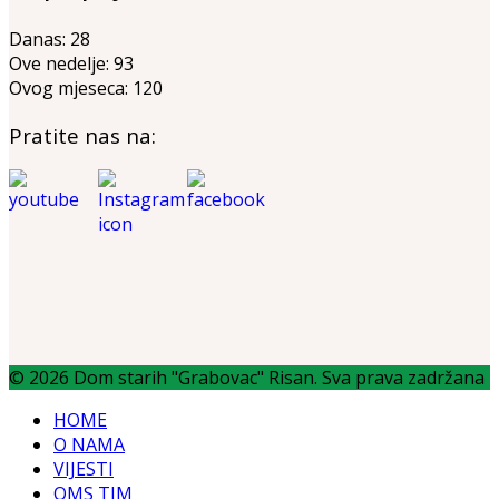
Danas:
28
Ove nedelje:
93
Ovog mjeseca:
120
Pratite nas na:
© 2026 Dom starih "Grabovac" Risan. Sva prava zadržana
HOME
O NAMA
VIJESTI
QMS TIM