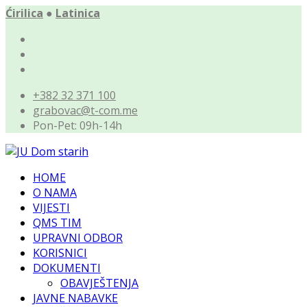
Ćirilica
●
Latinica
+382 32 371 100
grabovac@t-com.me
Pon-Pet: 09h-14h
HOME
O NAMA
VIJESTI
QMS TIM
UPRAVNI ODBOR
KORISNICI
DOKUMENTI
OBAVJEŠTENJA
JAVNE NABAVKE