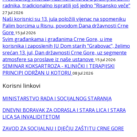
radnika, tradicionalno ispratili još jedno "Risansko veče"
27 Jul 2026
Naši korisnici su 13. jula položili vijenac na spomeniku
Palim borcima u Risnu, povodom Dana državnosti Crne
Gore
15 Jul 2026
Svim građankama i građanima Crne Gore, u ime
korisnika i zaposlenih JU Dom starih "Grabovac", želimo
srećan 13. jul, Dan državnosti Crne Gore, uz segmente
atmosfere sa proslave iz naše ustanove
15 Jul 2026
SEMINAR KOKSARTROZA - KLINIČKI I TERAPIJSKI
PRINCIPI ODRŽAN U KOTORU
08 Jul 2026
Korisni linkovi
MINISTARSTVO RADA I SOCIJALNOG STARANJA
DNEVNI BORAVAK ZA ODRASLA I STARA LICA I STARA
LICA SA INVALIDITETOM
ZAVOD ZA SOCIJALNU I DJEČJU ZAŠTITU CRNE GORE