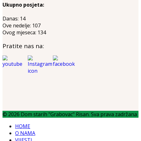
Ukupno posjeta:
Danas:
14
Ove nedelje:
107
Ovog mjeseca:
134
Pratite nas na:
© 2026 Dom starih "Grabovac" Risan. Sva prava zadržana
HOME
O NAMA
VIJESTI