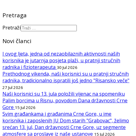
Pretraga
Pretraži
Novi članci
I ovog ljeta, jedna od nezaobilaznih aktivnosti naših
korisnika je jutarnja posjeta plaži, u pratnji stručnih
radnika i fizioterapeuta
30 Jul 2026
Prethodnog vikenda, naši korisnici su u pratnji stručnih
radnika, tradicionalno ispratili još jedno "Risansko veče"
27 Jul 2026
Naši korisnici su 13. jula položili vijenac na spomeniku
Palim borcima u Risnu, povodom Dana državnosti Crne
Gore
15 Jul 2026
Svim građankama i građanima Crne Gore, u ime
korisnika i zaposlenih JU Dom starih "Grabovac", želimo
srećan 13. jul, Dan državnosti Crne Gore, uz segmente
atmosfere sa proslave iz naše ustanove
15 Jul 2026