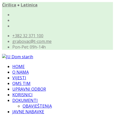
Ćirilica
●
Latinica
+382 32 371 100
grabovac@t-com.me
Pon-Pet: 09h-14h
HOME
O NAMA
VIJESTI
QMS TIM
UPRAVNI ODBOR
KORISNICI
DOKUMENTI
OBAVJEŠTENJA
JAVNE NABAVKE