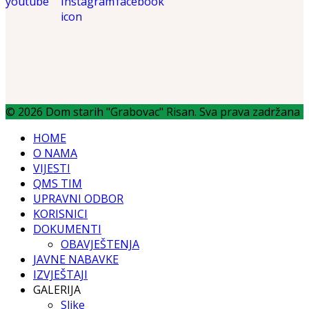
© 2026 Dom starih "Grabovac" Risan. Sva prava zadržana
HOME
O NAMA
VIJESTI
QMS TIM
UPRAVNI ODBOR
KORISNICI
DOKUMENTI
OBAVJEŠTENJA
JAVNE NABAVKE
IZVJEŠTAJI
GALERIJA
Slike