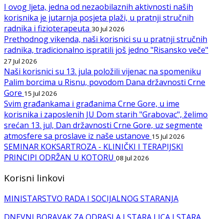
I ovog ljeta, jedna od nezaobilaznih aktivnosti naših
korisnika je jutarnja posjeta plaži, u pratnji stručnih
radnika i fizioterapeuta
30 Jul 2026
Prethodnog vikenda, naši korisnici su u pratnji stručnih
radnika, tradicionalno ispratili još jedno "Risansko veče"
27 Jul 2026
Naši korisnici su 13. jula položili vijenac na spomeniku
Palim borcima u Risnu, povodom Dana državnosti Crne
Gore
15 Jul 2026
Svim građankama i građanima Crne Gore, u ime
korisnika i zaposlenih JU Dom starih "Grabovac", želimo
srećan 13. jul, Dan državnosti Crne Gore, uz segmente
atmosfere sa proslave iz naše ustanove
15 Jul 2026
SEMINAR KOKSARTROZA - KLINIČKI I TERAPIJSKI
PRINCIPI ODRŽAN U KOTORU
08 Jul 2026
Korisni linkovi
MINISTARSTVO RADA I SOCIJALNOG STARANJA
DNEVNI BORAVAK ZA ODRASLA I STARA LICA I STARA