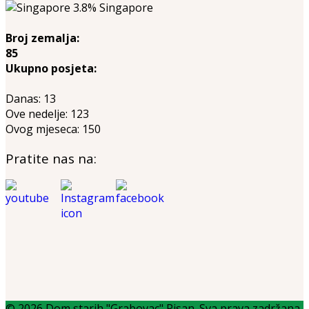
3.8%
Singapore
Broj zemalja:
85
Ukupno posjeta:
Danas:
13
Ove nedelje:
123
Ovog mjeseca:
150
Pratite nas na:
© 2026 Dom starih "Grabovac" Risan. Sva prava zadržana