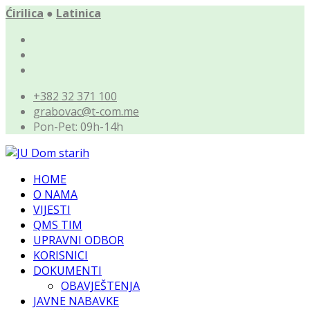
Ćirilica
●
Latinica
+382 32 371 100
grabovac@t-com.me
Pon-Pet: 09h-14h
HOME
O NAMA
VIJESTI
QMS TIM
UPRAVNI ODBOR
KORISNICI
DOKUMENTI
OBAVJEŠTENJA
JAVNE NABAVKE